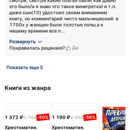
смотри, смотри какие платья были! как давно
это было!а я знаю что такое винегретка! и т.п.
даже сын(10) удостоил своим вниманием
книгу, но комментарий чисто мальчишеский: в
1700х у женщин были толстые попы,а к
нашему времени все п...
Развернуть
Да
Понравилась рецензия?
Показать еще 5
Книги из жанра
1 372
2 744
1 190
2 380
-50%
-50%
Хрестоматия.
Хрестоматия.