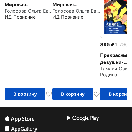
Мировая
Мировая
Голосова Ольга Евгеньевна
Голосова Ольга Евгеньевна
художественная
художественная
ИД Познание
ИД Познание
культура. Древний
культура. Античный
Восток. Египет.
мир. Древние
Месопотамия.
славяне
Палестина
895
1 790
-
Прекрасные
девушки-
Тамаки Саит
воительницы
Родина
Аниме как
пространств
желания, нас
В корзину
В корзину
В корзин
свободы