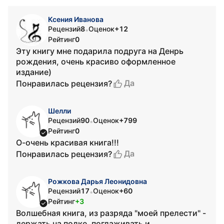
Ксения Иванова
Рецензий
8
Оценок
+12
•
Рейтинг
0
Эту книгу мне подарила подруга на Денрь
рождения, очень красиво оформленное
издание)
Да
Понравилась рецензия?
Шелли
Рецензий
90
Оценок
+799
•
Рейтинг
0
О-очень красивая книга!!!
Да
Понравилась рецензия?
Рожкова Дарья Леонидовна
Рецензий
17
Оценок
+60
•
Рейтинг
+3
Волшебная книга, из разряда "моей прелести" -
держать на полке, поглаживать и