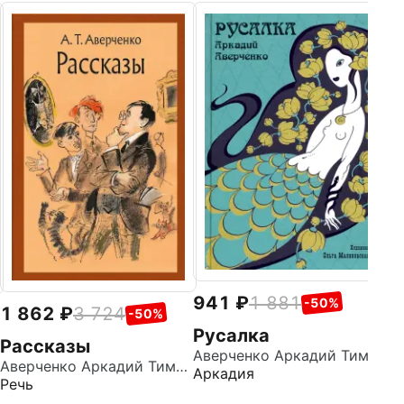
1
О
Ст
941
1 881
-50%
1 862
3 724
-50%
Русалка
Рассказы
Аверченко Аркадий Тимофеевич
Аверченко Аркадий Тимофеевич
Аркадия
Речь