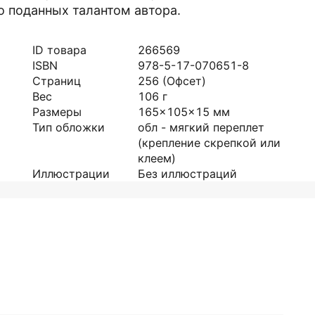
о поданных талантом автора.
ID товара
266569
ISBN
978-5-17-070651-8
Страниц
256
(Офсет)
Вес
106
г
Размеры
165x105x15
мм
Тип обложки
обл - мягкий переплет
(крепление скрепкой или
клеем)
Иллюстрации
Без иллюстраций