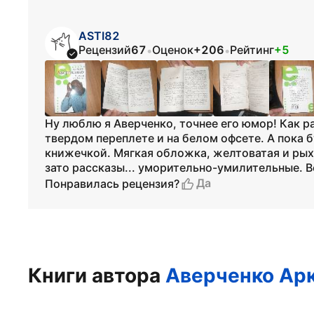
ASTI82
Рецензий
67
Оценок
+206
Рейтинг
+5
•
•
Ну люблю я Аверченко, точнее его юмор! Как р
твердом переплете и на белом офсете. А пока б
книжечкой. Мягкая обложка, желтоватая и рыхла
зато рассказы... уморительно-умилительные. 
Да
Понравилась рецензия?
Книги автора
Аверченко Ар