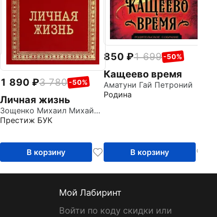
850
1 699
-50%
Кащеево время
1 890
3 780
-50%
Аматуни Гай Петроний
Родина
Личная жизнь
Зощенко Михаил Михайлович
Престиж БУК
В корзину
В корзину
Мой Лабиринт
Войти по коду скидки или