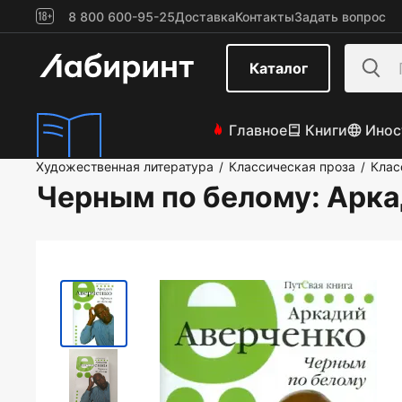
8 800 600-95-25
Доставка
Контакты
Задать вопрос
Каталог
Главное
Книги
Инос
Художественная литература
Классическая проза
Клас
/
/
Черным по белому
: Арк