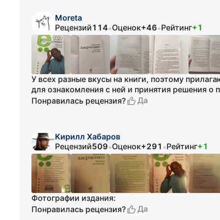
Moreta
Рецензий
114
Оценок
+46
Рейтинг
+1
•
•
У всех разные вкусы на книги, поэтому прилаг
для ознакомления с ней и принятия решения о 
Да
Понравилась рецензия?
Кирилл Хабаров
Рецензий
509
Оценок
+291
Рейтинг
+1
•
•
Фотографии издания:
Да
Понравилась рецензия?