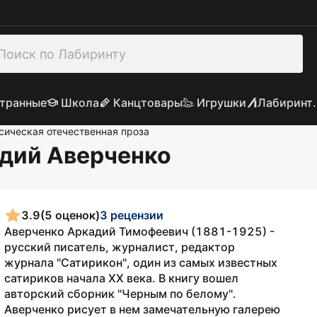
транные
Школа
Канцтовары
Игрушки
Лабиринт.
сическая отечественная проза
адий Аверченко
3.9
(5 оценок)
3 рецензии
Аверченко Аркадий Тимофеевич (1881-1925) -
русский писатель, журналист, редактор
журнала "Сатирикон", один из самых известных
сатириков начала XX века. В книгу вошел
авторский сборник "Черным по белому".
Аверченко рисует в нем замечательную галерею