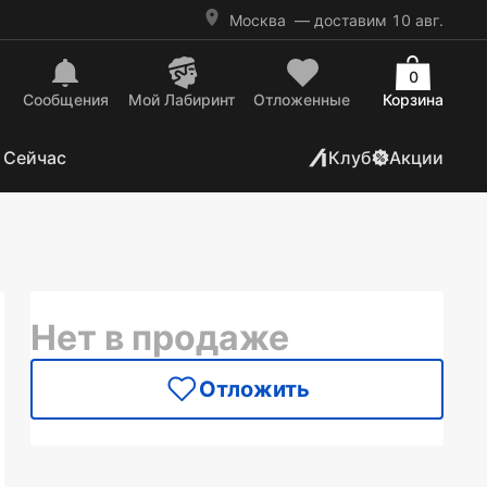
Москва
— доставим 10 авг.
0
Сообщения
Mой Лабиринт
Отложенные
Корзина
 Сейчас
Клуб
Акции
Нет в продаже
Отложить