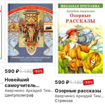
590
1 180
-50%
Новейший
590
1 180
Аверченко Аркадий Тимофеевич
-50%
самоучитель
Озорные рассказы
рекламы
Аверченко Аркадий Тимофеевич
Центрполиграф
Аверченко Аркадий Тимофеевич
Стрекоза