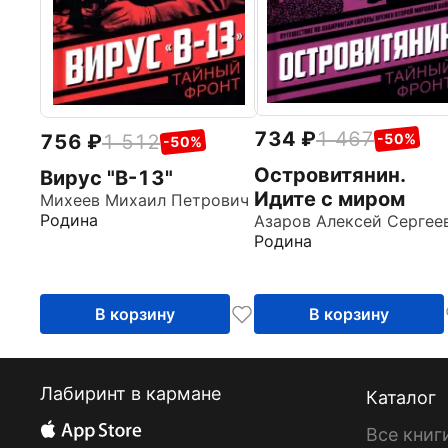
734
1 467
756
1 512
-50%
-50%
Островитянин.
Вирус "В-13"
Идите с миром
Михеев Михаил Петрович
Родина
Родина
В корзину
В корзину
Лабиринт в кармане
Каталог
Все книг