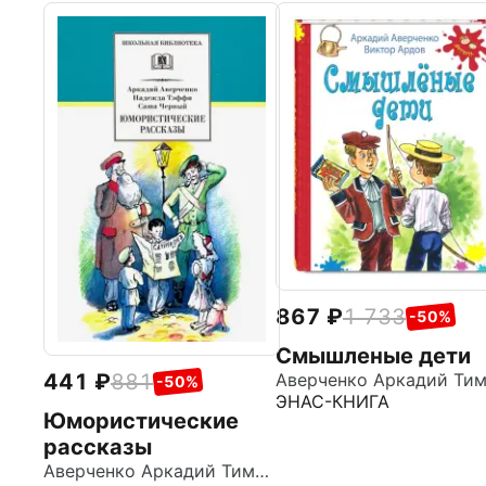
867
1 733
-50%
Смышленые дети
441
881
-50%
ЭНАС-КНИГА
Юмористические
рассказы
Аверченко Аркадий Тимофеевич