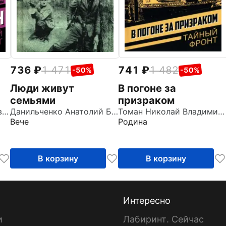
736
1 471
741
1 482
-50%
-50%
Люди живут
В погоне за
семьями
призраком
Азаров Алексей Сергеевич
Данильченко Анатолий Борисович
Томан Николай Владимирович
Вече
Родина
В корзину
В корзину
Интересно
и
Лабиринт. Сейчас