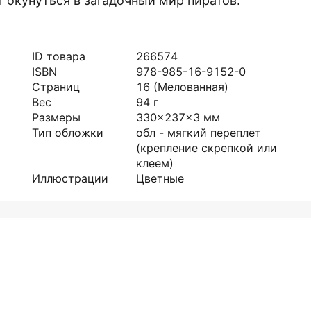
окунуться в загадочный мир пиратов.
ID товара
266574
ISBN
978-985-16-9152-0
Страниц
16
(Мелованная)
Вес
94
г
Размеры
330x237x3
мм
Тип обложки
обл - мягкий переплет
(крепление скрепкой или
клеем)
Иллюстрации
Цветные