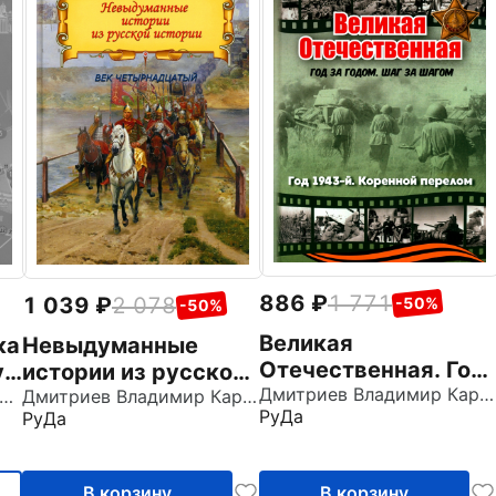
886
1 771
1 039
2 078
-50%
-50%
Великая
Невыдуманные
ка
Отечественная. Год
истории из русской
у
1943. Коренной
Дмитриев Владимир Карлович
истории. Век XIV
Дмитриев Владимир Карлович
офанова Ольга Викторовна
РуДа
РуДа
перелом
В корзину
В корзину