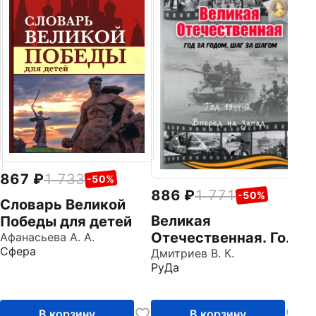
8
П
Ру
867
1 733
-50%
886
1 771
-50%
Словарь Великой
Великая
Победы для детей
Отечественная. Год
Афанасьева А. А.
Сфера
за годом. Шаг за
Дмитриев В. К.
РуДа
шагом. Год 1944.
Вперед на запад
В корзину
В корзину