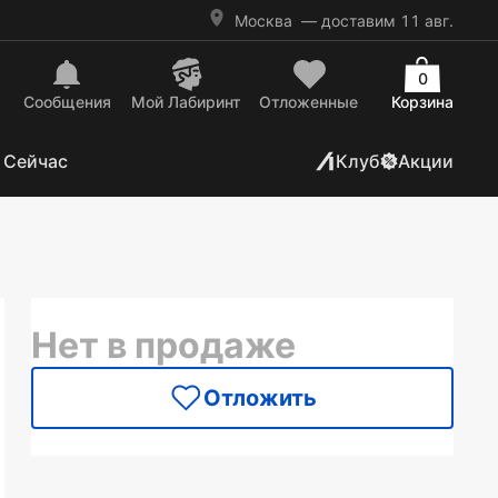
Москва
— доставим 11 авг.
0
Сообщения
Mой Лабиринт
Отложенные
Корзина
 Сейчас
Клуб
Акции
Нет в продаже
Отложить