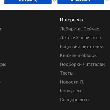
Интересно
и
Лабиринт. Сейчас
Детский навигатор
ы
Рецензии читателей
Книжные обзоры
ары
Подборки читателей
Тесты
ы
Новости Л.
Конкурсы
Спецпроекты