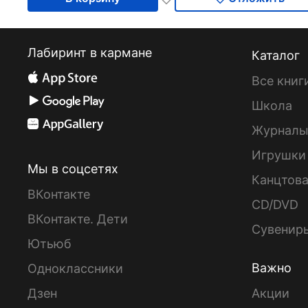
Лабиринт в кармане
Каталог
Все книг
Школа
Журнал
Игрушки
Мы в соцсетях
Канцтов
ВКонтакте
CD/DVD
ВКонтакте. Дети
Сувенир
Ютьюб
Важно
Одноклассники
Дзен
Акции