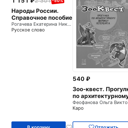
1 151
2 301
-50%
Народы России.
Справочное пособие
Рогачева Екатерина Николаевна
Русское слово
540
Зоо-квест. Прогул
по архитектурном
зверинцу
Фе
Каро
Петербурга
В корзину
Отложить