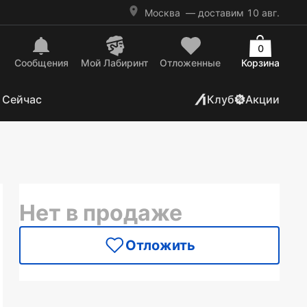
Москва
— доставим 10 авг.
0
Сообщения
Mой Лабиринт
Отложенные
Корзина
 Сейчас
Клуб
Акции
Нет в продаже
Отложить