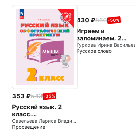
430
860
-50%
Играем и
запоминаем. 2
класс. Тренажёр п
Русское слово
русскому языку
353
543
-35%
Русский язык. 2
класс.
Орфографический
Савельева Лариса Владимировна
Просвещение
практикум