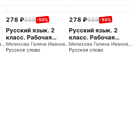
278
555
278
555
-50%
-50%
Русский язык. 2
Русский язык. 2
класс. Рабочая
класс. Рабочая
о
Гуркова Ирина Васильевна
тетрадь. В 2-х
Мелихова Галина Ивановна
тетрадь. В 2-х
Мелихова Галина Ивановна
Русское слово
Русское слово
частях. Часть 2
частях. Часть 1