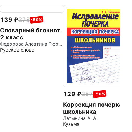
139
278
1
-50%
Словарный блокнот.
Р
2 класс
к
Федорова Алевтина Рюриковна
Б
Ор
Русское слово
Ле
129
257
-50%
Коррекция почерка
школьника
Латынина А. А.
Кузьма