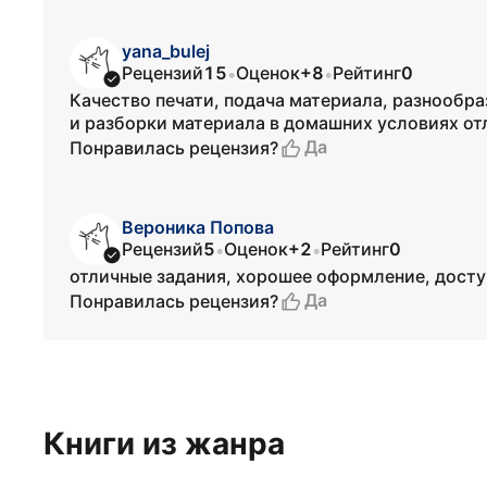
yana_bulej
Рецензий
15
Оценок
+8
Рейтинг
0
•
•
Качество печати, подача материала, разнообраз
и разборки материала в домашних условиях отл
Да
Понравилась рецензия?
Вероника Попова
Рецензий
5
Оценок
+2
Рейтинг
0
•
•
отличные задания, хорошее оформление, дост
Да
Понравилась рецензия?
Книги из жанра