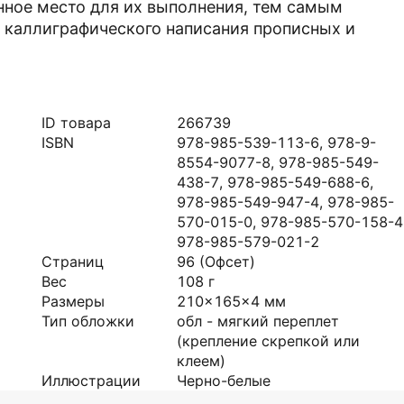
нное место для их выполнения, тем самым
 каллиграфического написания прописных и
ID товара
266739
ISBN
978-985-539-113-6, 978-9-
8554-9077-8, 978-985-549-
438-7, 978-985-549-688-6,
978-985-549-947-4, 978-985-
570-015-0, 978-985-570-158-4
978-985-579-021-2
Страниц
96
(Офсет)
Вес
108
г
Размеры
210x165x4
мм
Тип обложки
обл - мягкий переплет
(крепление скрепкой или
клеем)
Иллюстрации
Черно-белые