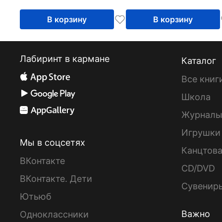
В корзину
В корзину
Лабиринт в кармане
Каталог
Все книг
Школа
Журнал
Игрушки
Мы в соцсетях
Канцтов
ВКонтакте
CD/DVD
ВКонтакте. Дети
Сувенир
Ютьюб
Важно
Одноклассники