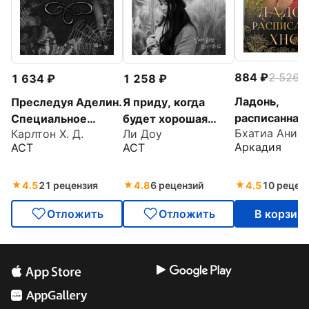
884
2 526
-
1 634
1 258
Ладонь,
Преследуя Аделин.
Я приду, когда
расписанная 
Специальное
будет хорошая
Бхатиа Аниш
Карлтон Х. Д.
Ли Доу
издание
погода
Аркадия
АСТ
АСТ
4.5
21 рецензия
4.8
6 рецензий
4.5
10 рецен
Отложить
Отложить
В корзин