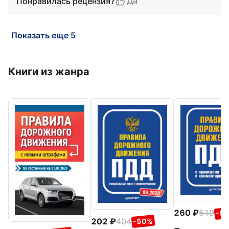
Да
Понравилась рецензия?
Показать еще 5
Книги из жанра
260
519
-5
202
404
-50%