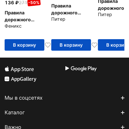
Правила
136
271
-50%
Правила
дорожного
дорожного
Правила
Питер
движения 20
Питер
движения.
дорожного
примерами и
Феникс
Официальный
движения с новыми
комментария
текст с
штрафами на
09.2023
иллюстрациями.
01.01.2025
В корзину
В корзину
В корзин
2023
Мы в соцсетях
Каталог
Важно