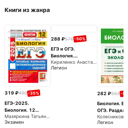
Книги из жанра
288
576
-50%
ЕГЭ и ОГЭ.
Биология.
Кириленко Анастасия Анатольевна
Эволюция
Легион
органического
мира. Теория,
тренировочные
задания
319
490
282
563
-35%
-5
ЕГЭ-2025.
Биология. ЕГ
Биология. 12
ОГЭ. Раздел
Мазяркина Татьяна Вячеславовна
вариантов.
"Экология". 
Экзамен
Легион
Типовые варианты
тренировоч