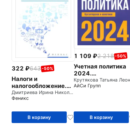
1 109
2 218
-50%
Учетная политика
322
643
-50%
2024.
Налоги и
Бухгалтерская и
налогообложение.
АйСи Групп
налоговая
Учебное пособие.
Дмитриева Ирина Николаевна
Феникс
ФГОС
В корзину
В корзину