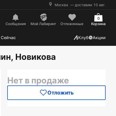
Москва
— доставим 10 авг.
0
Сообщения
Mой Лабиринт
Отложенные
Корзина
 Сейчас
Клуб
Акции
лин, Новикова
Нет в продаже
Отложить