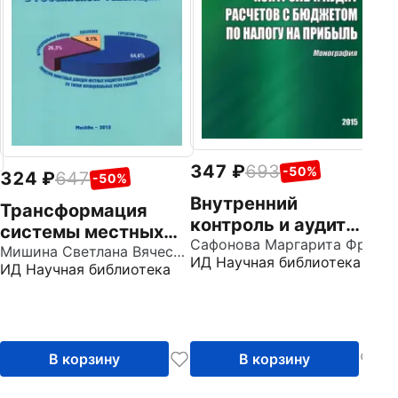
Из
347
693
-50%
324
647
-50%
Внутренний
Трансформация
контроль и аудит
системы местных
расчетов с
Сафонова Маргарита Фридриховна
налогов и сборов в
Мишина Светлана Вячеславовна
ИД Научная библиотека
бюджетом по налогу
ИД Научная библиотека
условиях
на прибыль.
модернизации
Монография
налогообложения в
РФ
В корзину
В корзину