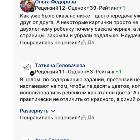
Ольга Федорова
Рецензий
12
Оценок
+39
Рейтинг
+1
•
•
Как уже было сказано ниже - цветопередача уж
друг от друга. А некоторые картинки просто не
двухлетнему ребенку почему свекла черная, а
страницы, закрыли и убрали подальше. Неудачн
Да
Понравилась рецензия?
Татьяна Головачева
Рецензий
11
Оценок
+3
Рейтинг
+1
•
•
В целом, по содержанию заданий, претензий не
настаивают на том, чтобы те десять цветов, к
использовались ребенком как эталон цвета! А
практически не отличить от красного, а синий о
Развернуть
Да
Понравилась рецензия?