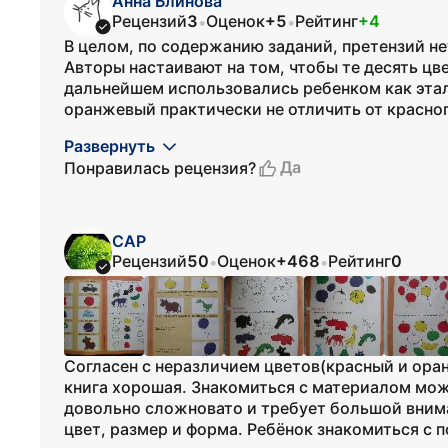
Анна Блинова
Рецензий
3
Оценок
+5
Рейтинг
+4
•
•
В целом, по содержанию заданий, претензий нет.
Авторы настаивают на том, чтобы те десять цв
дальнейшем использовались ребенком как этал
оранжевый практически не отличить от красного
Развернуть
Да
Понравилась рецензия?
САР
Рецензий
50
Оценок
+468
Рейтинг
0
•
•
Согласен с неразличием цветов(красный и ора
книга хорошая. Знакомиться с материалом можно
довольно сложновато и требует большой внима
цвет, размер и форма. Ребёнок знакомиться с п