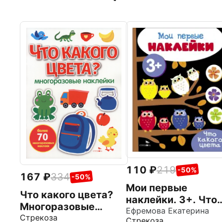
110
219
-50%
167
334
-50%
Мои первые
Что какого цвета?
наклейки. 3+. Что
Многоразовые
какого цвета
Ефремова Екатерина
наклейки для
Стрекоза
Стрекоза