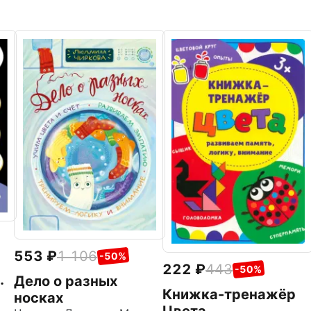
553
1 106
-50%
222
443
-50%
Дело о разных
Книжка-тренажёр
носках
Цвета