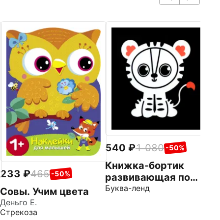
1
Ж
ц
Ор
Ка
540
1 080
-50%
Книжка-бортик
233
465
-50%
развивающая по
методике Г. Домана
Буква-ленд
Совы. Учим цвета
Я изучаю цвета
Деньго Е.
Стрекоза