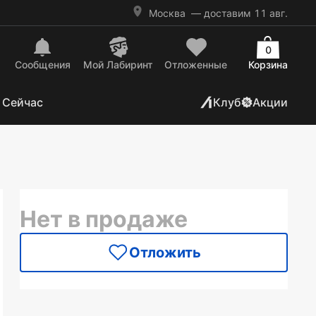
Москва
— доставим 11 авг.
0
Сообщения
Mой Лабиринт
Отложенные
Корзина
 Сейчас
Клуб
Акции
Нет в продаже
Отложить