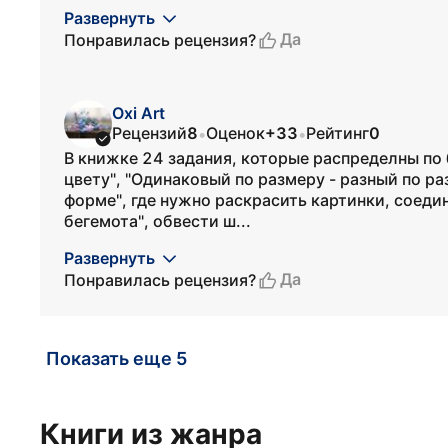
Развернуть
Да
Понравилась рецензия?
Oxi Art
Рецензий
8
Оценок
+33
Рейтинг
0
•
•
В книжке 24 задания, которые распределны по 
цвету", "Одинаковый по размеру - разный по ра
форме", где нужно раскрасить картинки, соеди
бегемота", обвести ш...
Развернуть
Да
Понравилась рецензия?
Показать еще 5
Книги из жанра