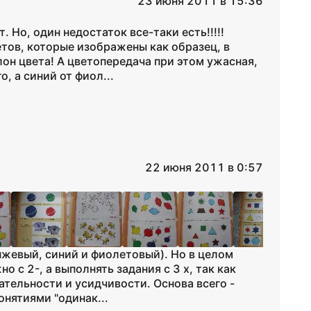
23 июня 2011 в 15:36
 Но, один недостаток все-таки есть!!!!!
етов, которые изображены как образец, в
он цвета! А цветопередача при этом ужасная,
, а синий от фиол...
22 июня 2011 в 0:57
нжевый, синий и фиолетовый). Но в целом
 с 2-, а выполнять задания с 3 х, так как
тельности и усидчивости. Основа всего -
онятиями "одинак...