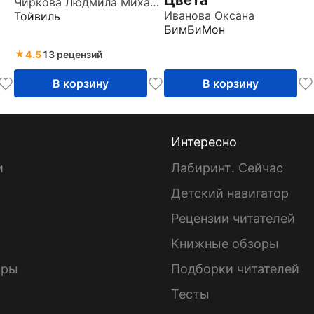
Чиркова Людмила Михайловна
Иванова Оксана
Тойвиль
БимБиМон
4.5
13 рецензий
В корзину
В корзину
Интересно
и
Лабиринт. Сейчас
Детский навигатор
ы
Рецензии читателей
Книжные обзоры
ары
Подборки читателей
Тесты