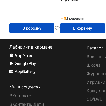
малышей
5
2 рецензии
В корзину
В корзину
Лабиринт в кармане
Каталог
Все книг
Школа
Журнал
Игрушки
Мы в соцсетях
Канцтов
ВКонтакте
CD/DVD
ВКонтакте. Дети