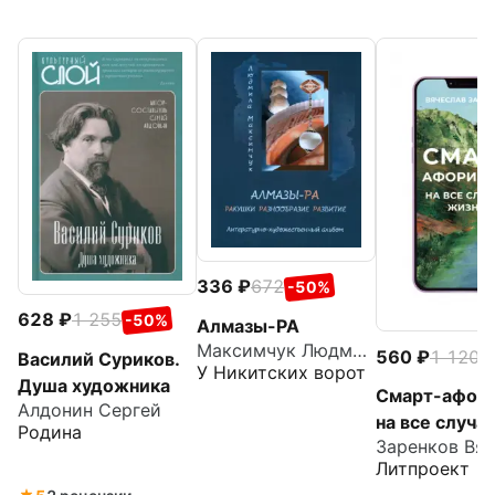
336
672
-50%
628
1 255
-50%
Алмазы-РА
Максимчук Людмила Викторовна
560
1 120
-
Василий Суриков.
У Никитских ворот
Душа художника
Смарт-афор
Алдонин Сергей
на все случа
Родина
жизни
Литпроект