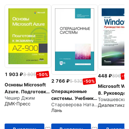
1 903
3 805
-50%
448
896
-5
2 766
5 532
-50%
Основы Microsoft
Microsoft W
Операционные
Azure. Подготовка
8. Руководст
Чешир Джим
системы. Учебник
к экзамену AZ-900
Томашевский
пользовател
ДМК-Пресс
Староверова Наталья Александрона
Диалектика
для СПО
Лань