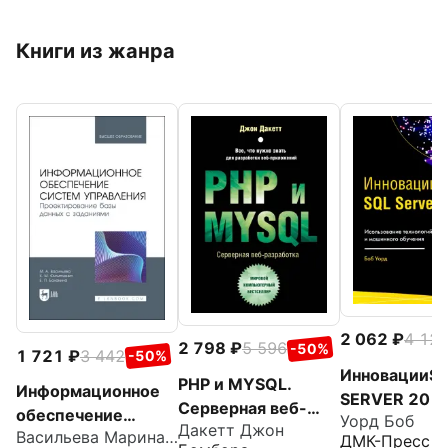
Книги из жанра
2 062
4 12
2 798
5 596
-50%
1 721
3 442
-50%
ИнновацииS
PHP и MYSQL.
Информационное
SERVER 201
Серверная веб-
обеспечение
Уорд Боб
Дакетт Джон
разработка
Васильева Марина Алексеевна
систем
ДМК-Пресс