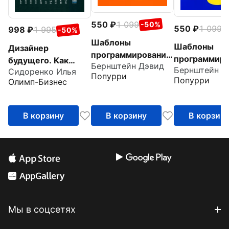
550
1 099
-50%
550
1 099
-
998
1 995
-50%
Шаблоны
Шаблоны
Дизайнер
программирования
программиро
будущего. Как
Бернштейн Дэвид
для начинающих с
Бернштейн Д
для начинаю
Сидоренко Илья
стать
Попурри
примерами на
Попурри
Олимп-Бизнес
примерами P
востребованным
JavaScript
дизайнером
интерфейсов
В корзину
В корзину
В корзин
сегодня и остаться
таковым завтр
Мы в соцсетях