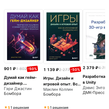
2 379
4 75
901
1 802
-50%
1 139
2 277
-50%
Разработка 
Думай как гейм-
Игры. Дизайн и
в Unity
дизайнер.
игровой опыт. Все
Дэвис Энтон
Гэри Джастин
Творческое
Маклин Коллин
об итеративной
ДМК-Пресс
Бомбора
Бомбора
мышление и
разработке игр
эффективное
управление
5
1 рецензия
5
1 рецензия