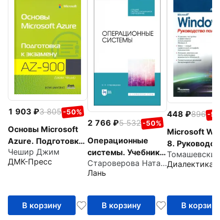
1 903
3 805
-50%
448
896
-5
2 766
5 532
-50%
Основы Microsoft
Microsoft W
Операционные
Azure. Подготовка
8. Руководст
Чешир Джим
системы. Учебник
к экзамену AZ-900
Томашевский
пользовател
ДМК-Пресс
Староверова Наталья Александрона
Диалектика
для СПО
Лань
В корзину
В корзину
В корзин