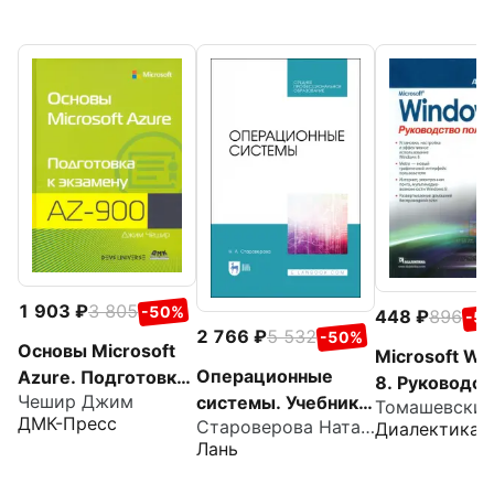
1 903
3 805
-50%
448
896
-5
2 766
5 532
-50%
Основы Microsoft
Microsoft W
Операционные
Azure. Подготовка
8. Руководст
Чешир Джим
системы. Учебник
к экзамену AZ-900
Томашевский
пользовател
ДМК-Пресс
Староверова Наталья Александрона
Диалектика
для СПО
Лань