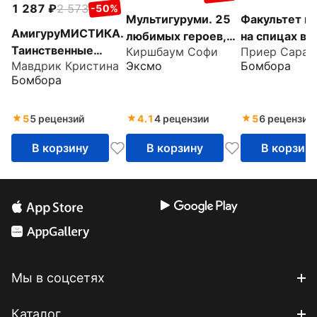
1 287
2 573
-50%
Мультигуруми. 25
Факультет вя
АмигуруМИСТИКА.
любимых героев,
на спицах в 
Таинственные
Киршбаум Софи
Приер Сара
связанных крючком
"Хогвартс".
Эксмо
Бомбора
Мавдрик Кристина
обитатели
Магические
Бомбора
параллельной
проекты из
вселенной,
вселенной Г
связанные крючком
5
5 рецензий
4.1
4 рецензии
5
6 рецензий
Поттера
В корзину
В корзину
В корзин
Мы в соцсетях
Каталог