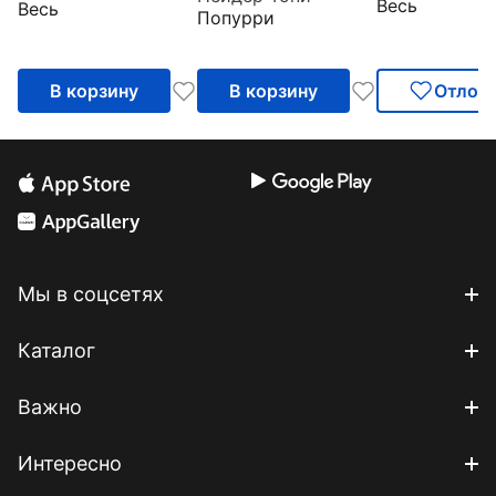
Весь
Весь
расстановок
Попурри
преобразит вашу
жизнь
В корзину
В корзину
Отлож
Мы в соцсетях
Каталог
Важно
Интересно