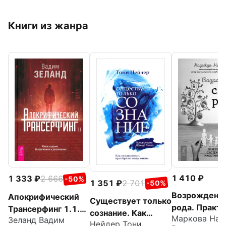
Книги из жанра
1 410
1 333
2 666
-50%
1 351
2 701
-50%
Возрождени
Апокрифический
Существует только
рода. Практи
Трансерфинг 1.1.
сознание. Как
системных
Зеланд Вадим
Новое издание
Нейдер Тони
осознанность