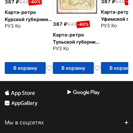
387
645
387
645
-4
-40%
Карта-ретро
Карта-ретро
Уфимской гу
Курской губернии
387
645
-40%
РУЗ Ко
РУЗ Ко
на 1902 год
на 1864 год
Карта-ретро
Тульской губернии
РУЗ Ко
на 1902 год
В корзину
В корзину
В корзин
Мы в соцсетях