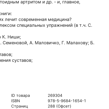
оидным артритом и др. - и, главное,
книги:
 их лечит современная медицина?
лексом специальных упражнений (в т.ч. С.
о К. Ниши;
 Семеновой, А. Маловичко, Г. Малахову; Б.
тавов;
ения суставов;
ID товара
269304
ISBN
978-5-9684-1654-1
Страниц
288
(Офсет)