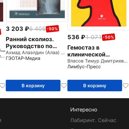
3 203
6 405
-50%
536
1 071
-50%
Ранний сколиоз.
Руководство по
Гемостаз в
в
лечению при
Ахмад Алаэлдин (Алаа) Азми
клинической
Алексеев Сергей Алексеевич
ГЭОТАР-Медиа
ограниченных
практике
Власов Тимур Дмитриевич
ресурсах
Лимбус-Пресс
В корзину
В корзину
Интересно
и
Лабиринт. Сейчас