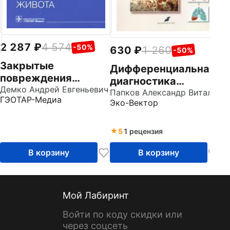
2 287
4 574
-50%
630
1 260
-50%
Закрытые
Дифференциальная
повреждения
диагностика
живота.
Демко Андрей Евгеньевич
плевральных
Папков Александр Витальевич
ГЭОТАР-Медиа
Руководство для
Эко-Вектор
выпотов. Учебное
врачей
пособие
5
1 рецензия
В корзину
В корзину
Мой Лабиринт
Войти по коду скидки или
через соцсеть