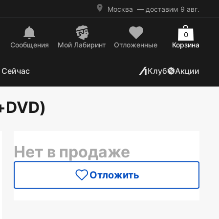
Москва
— доставим 9 авг.
0
Сообщения
Mой Лабиринт
Отложенные
Корзина
 Сейчас
Клуб
Акции
(+DVD)
Нет в продаже
Отложить