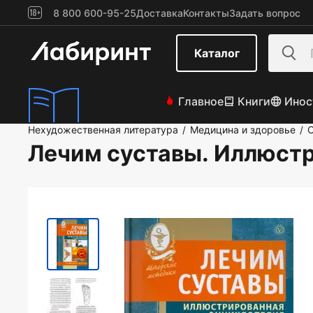
8 800 600-95-25
Доставка
Контакты
Задать вопрос
Каталог
Главное
Книги
Инос
Нехудожественная литература
Медицина и здоровье
/
/
Лечим суставы. Иллюст