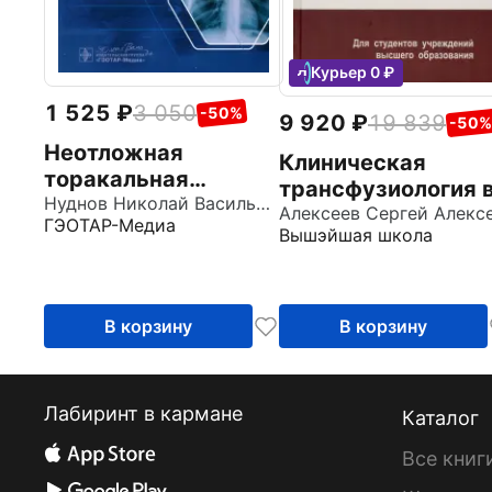
Курьер 0 ₽
1 525
3 050
-50%
9 920
19 839
-50%
Неотложная
Клиническая
торакальная
трансфузиология 
радиология.
Нуднов Николай Васильевич
хирургии. Учебное
ГЭОТАР-Медиа
Краткое
Вышэйшая школа
пособие
руководство для
врача-рентгенолога
В корзину
В корзину
Лабиринт в кармане
Каталог
Все книг