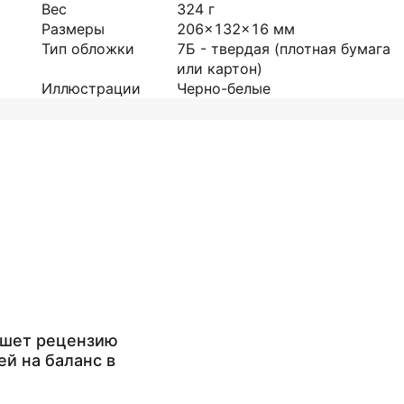
Вес
324
г
Размеры
206x132x16
мм
Тип обложки
7Б - твердая (плотная бумага
или картон)
Иллюстрации
Черно-белые
ишет рецензию
ей на баланс в