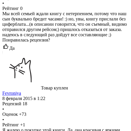
•
Рейтинг
0
Мы всей семьей ждали книгу с нетерпением, потому что наш
сын буквально бредит часами! :) но, увы, книгу прислали без
циферблата...(в описании говорится, что он съемный, видимо
отправился другим рейсом;) пришлось отказаться от заказа.
надеюсь в следующий раз дойдут все составляющие ;)
Понравилась рецензия?
Да
Товар куплен
Fevroniya
8 февраля 2015 в 1:22
Рецензий
18
•
Оценок
+73
•
Рейтинг
+1
Я жалею о покупке этой книги. Да, она красивая с яркими