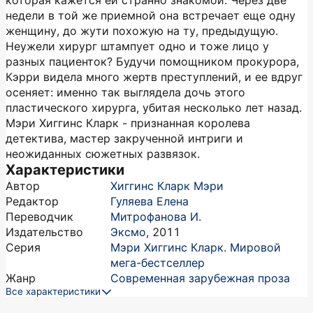
которая кажется ей странно знакомой. Через две
недели в той же приемной она встречает еще одну
женщину, до жути похожую на ту, предыдущую.
Неужели хирург штампует одно и тоже лицо у
разных пациенток? Будучи помощником прокурора,
Кэрри видела много жертв преступлений, и ее вдруг
осеняет: именно так выглядела дочь этого
пластического хирурга, убитая несколько лет назад.
Мэри Хиггинс Кларк - признанная королева
детектива, мастер закрученной интриги и
неожиданных сюжетных развязок.
Характеристики
Автор
Хиггинс Кларк Мэри
Редактор
Гуляева Елена
Переводчик
Митрофанова И.
Издательство
Эксмо
,
2011
Серия
Мэри Хиггинс Кларк. Мировой
мега-бестселлер
Жанр
Современная зарубежная проза
Все характеристики