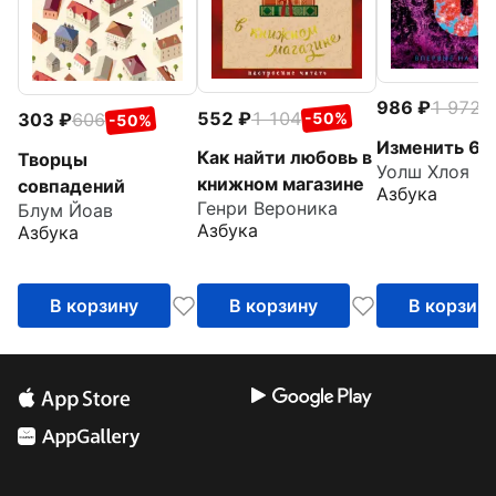
986
1 972
-
552
1 104
303
606
-50%
-50%
Изменить 6-
Как найти любовь в
Творцы
Уолш Хлоя
книжном магазине
совпадений
Азбука
Генри Вероника
Блум Йоав
Азбука
Азбука
В корзину
В корзину
В корзин