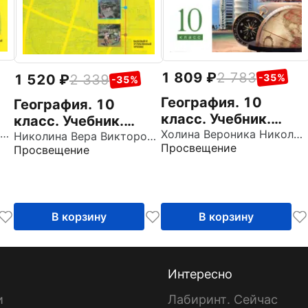
1 809
2 783
1 520
2 339
-35%
-35%
География. 10
География. 10
класс. Учебник.
класс. Учебник.
Гладкий Юрий Никифорович
Углубленный
Холина Вероника Николаевна
Базовый и
Николина Вера Викторовна
Просвещение
Просвещение
уровень. ФГОС
углубленный
уровни. ФГОС
В корзину
В корзину
Интересно
и
Лабиринт. Сейчас