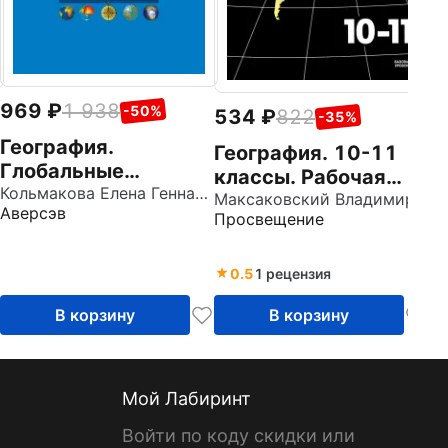
969
1 938
-50%
534
822
-35%
География.
География. 10-11
Глобальные
классы. Рабочая
проблемы
Кольмакова Елена Геннадьевна
тетрадь. Базовый
Максаковский Владимир Павлович
Аверсэв
человечества. 11
Просвещение
уровень. ФГОС
класс. Рабочая
тетрадь
0.5
1 рецензия
В корзину
В корзину
Мой Лабиринт
Войти по коду скидки или