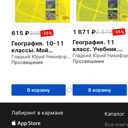
1 671
2 570
-35%
615
946
-35%
География. 11
География. 10-11
класс. Учебник.
классы. Мой
Базовый и
тренажёр. Базовый
Гладкий Юрий Никифорович
Просвещение
Просвещение
углубленный
и углубленный
уровни. ФГОС
уровень. ФГОС
В корзину
В корзину
Лабиринт в кармане
Каталог
Все книг