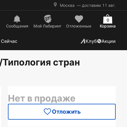
Москва
— доставим 11 авг.
0
Сообщения
Mой Лабиринт
Отложенные
Корзина
 Сейчас
Клуб
Акции
/Типология стран
Нет в продаже
Отложить