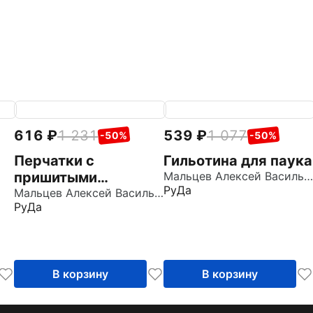
616
1 231
539
1 077
-50%
-50%
Перчатки с
Гильотина для паука
пришитыми
Мальцев Алексей Васильевич
РуДа
пальцами
Мальцев Алексей Васильевич
РуДа
В корзину
В корзину