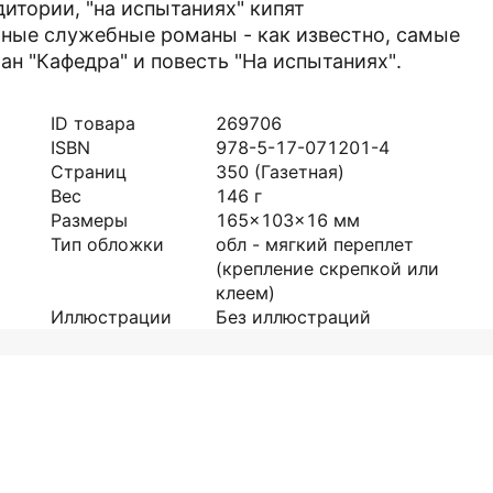
дитории, "на испытаниях" кипят
йные служебные романы - как известно, самые
н "Кафедра" и повесть "На испытаниях".
ID товара
269706
ISBN
978-5-17-071201-4
Страниц
350
(Газетная)
Вес
146
г
Размеры
165x103x16
мм
Тип обложки
обл - мягкий переплет
(крепление скрепкой или
клеем)
Иллюстрации
Без иллюстраций