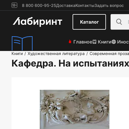
8 800 600-95-25
Доставка
Контакты
Задать вопрос
Каталог
Главное
Книги
Инос
Книги
Художественная литература
Современная проз
/
/
Кафедра. На испытания