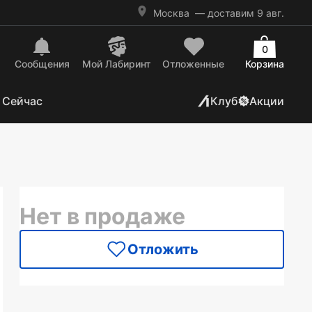
Москва
— доставим 9 авг.
0
Сообщения
Mой Лабиринт
Отложенные
Корзина
 Сейчас
Клуб
Акции
Нет в продаже
Отложить