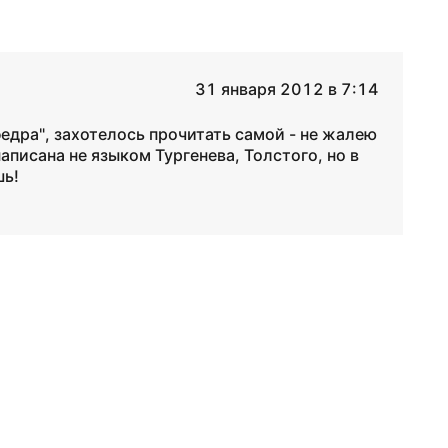
31 января 2012 в 7:14
федра", захотелось прочитать самой - не жалею
аписана не языком Тургенева, Толстого, но в
шь!