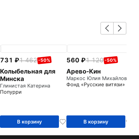
731
1 462
560
1 120
7
-50%
-50%
Колыбельная для
Арево-Кин
М
Минска
Маркос Юлия Михайловна
с
Фонд «Русские витязи»
Глинистая Катерина
Го
Попурри
Д
В корзину
В корзину