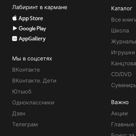
Лабиринт в кармане
Каталог
Все книг
Школа
Журнал
Игрушки
Мы в соцсетях
Канцтов
ВКонтакте
CD/DVD
ВКонтакте. Дети
Сувенир
Ютьюб
Важно
Одноклассники
Дзен
Акции
Телеграм
Главные 
Бонус за