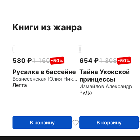
Книги из жанра
580
1 160
654
1 308
-50%
-50%
Русалка в бассейне
Тайна Укокской
Вознесенская Юлия Николаевна
принцессы
Лепта
Измайлов Александр
РуДа
В корзину
В корзину