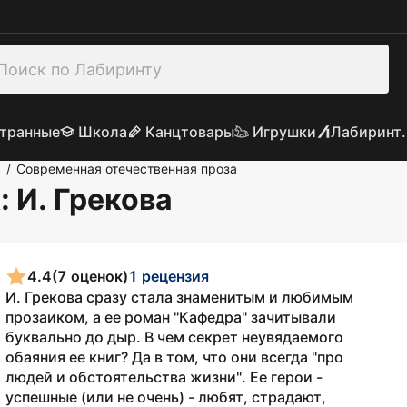
транные
Школа
Канцтовары
Игрушки
Лабиринт.
а
Современная отечественная проза
/
х
: И. Грекова
4.4
(7 оценок)
1 рецензия
И. Грекова сразу стала знаменитым и любимым
прозаиком, а ее роман "Кафедра" зачитывали
буквально до дыр. В чем секрет неувядаемого
обаяния ее книг? Да в том, что они всегда "про
людей и обстоятельства жизни". Ее герои -
успешные (или не очень) - любят, страдают,