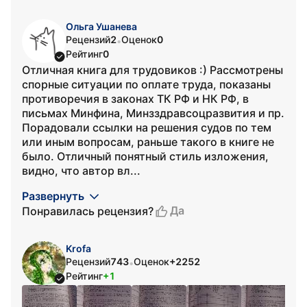
Ольга Ушанева
Рецензий
2
Оценок
0
•
Рейтинг
0
Отличная книга для трудовиков :) Рассмотрены
спорные ситуации по оплате труда, показаны
противоречия в законах ТК РФ и НК РФ, в
письмах Минфина, Минзздравсоцразвития и пр.
Порадовали ссылки на решения судов по тем
или иным вопросам, раньше такого в книге не
было. Отличный понятный стиль изложения,
видно, что автор вл...
Развернуть
Да
Понравилась рецензия?
Krofa
Рецензий
743
Оценок
+2252
•
Рейтинг
+1