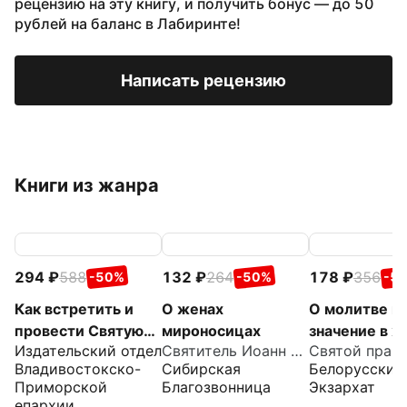
рецензию на эту книгу, и получить бонус — до 50
рублей на баланс в Лабиринте!
Написать рецензию
Книги из жанра
294
588
132
264
178
356
-50%
-50%
-5
Как встретить и
О женах
О молитве и 
провести Святую
мироносицах
значение в ж
Издательский отдел
Святитель Иоанн Златоуст
Пасху
христианства
Владивостокско-
Сибирская
Белорусский
Извлечения 
Приморской
Благозвонница
Экзархат
дневника с
епархии