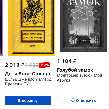
1 104
2 016
4 032
-50%
Голубой замок
Дети Бога-Солнца
Монтгомери Люси Мод
Шульц Джеймс Уиллард
Азбука
Престиж БУК
В корзину
Отложить