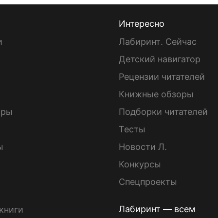
Интересно
и
Лабиринт. Сейчас
Детский навигатор
ы
Рецензии читателей
Книжные обзоры
ары
Подборки читателей
Тесты
ы
Новости Л.
Конкурсы
Спецпроекты
Лабиринт — всем
книги