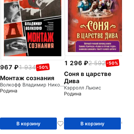
д
Ки
Аз
1 296
2 592
-50%
967
1 934
-50%
Соня в царстве
Монтаж сознания
Дива
Волкофф Владимир Николаевич
Кэрролл Льюис
Родина
Родина
В корзину
В корзину