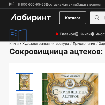
8 800 600-95-25
Доставка
Контакты
Задать вопрос
Каталог
Главное
Книги
Инос
Книги
Художественная литература
Приключения
Зар
/
/
/
Сокровищница ацтеков
: