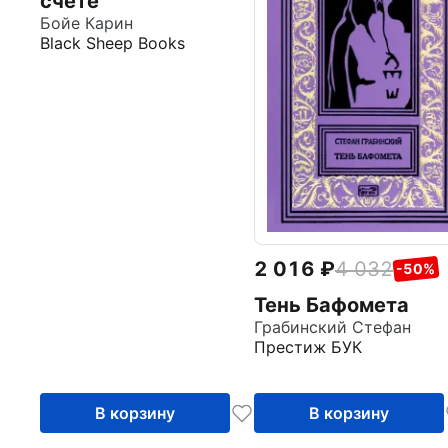
счете
Бойе Карин
Black Sheep Books
2 016
4 032
-50%
Тень Бафомета
Грабинский Стефан
Престиж БУК
В корзину
В корзину