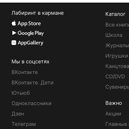
Лабиринт в кармане
Каталог
Все книг
Школа
Журнал
Игрушки
Мы в соцсетях
Канцтов
ВКонтакте
CD/DVD
ВКонтакте. Дети
Сувенир
Ютьюб
Важно
Одноклассники
Дзен
Акции
Телеграм
Главные 