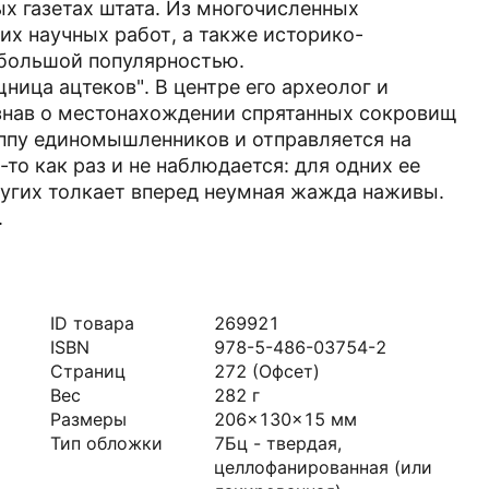
х газетах штата. Из многочисленных
их научных работ, а также историко-
большой популярностью.
ица ацтеков". В центре его археолог и
узнав о местонахождении спрятанных сокровищ
уппу единомышленников и отправляется на
то как раз и не наблюдается: для одних ее
ругих толкает вперед неумная жажда наживы.
.
ID товара
269921
ISBN
978-5-486-03754-2
Страниц
272
(Офсет)
Вес
282
г
Размеры
206x130x15
мм
Тип обложки
7Бц - твердая,
целлофанированная (или