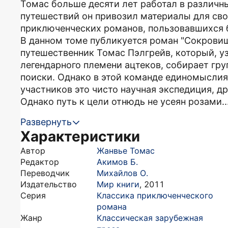
Томас больше десяти лет работал в различны
путешествий он привозил материалы для сво
приключенческих романов, пользовавшихся 
В данном томе публикуется роман "Сокровищн
путешественник Томас Пэлгрейв, который, 
легендарного племени ацтеков, собирает гр
поиски. Однако в этой команде единомыслия-
участников это чисто научная экспедиция, д
Однако путь к цели отнюдь не усеян розами..
Развернуть
Характеристики
Автор
Жанвье Томас
Редактор
Акимов Б.
Переводчик
Михайлов О.
Издательство
Мир книги
,
2011
Серия
Классика приключенческого
романа
Жанр
Классическая зарубежная