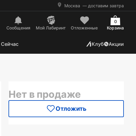
Москва
— доставим завтра
0
Сообщения
Mой Лабиринт
Отложенные
Корзина
 Сейчас
Клуб
Акции
Нет в продаже
Отложить