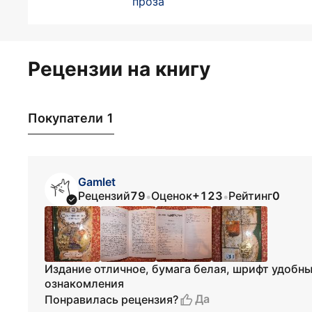
проза
Рецензии на книгу
Покупатели 1
Gamlet
Рецензий
79
Оценок
+123
Рейтинг
0
•
•
Издание отличное, бумага белая, шрифт удобн
ознакомления
Да
Понравилась рецензия?