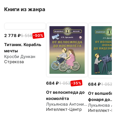
Книги из жанра
2 778
5 556
-50%
Титаник. Корабль
мечты
Кросби Дункан
Стрекоза
684
1 053
-35%
684
1 053
-
От велосипеда до
От волшебно
космолёта
фонаря до
Лукьянова Антонина Владимировна
видеокамер
Интеллект-Центр
Интеллект-Ц