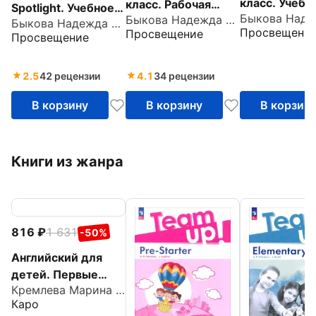
класс. Учебн
класс. Рабочая
Spotlight. Учебное
Часть 1. ФГ
Быкова Надежда Ильинична
тетрадь к учебному
Быкова Надежда Ильинична
пособие для
Просвещени
Просвещение
Просвещение
пособию для
начинающих
начинающих.
Spotlight
2.5
42 рецензии
4.1
34 рецензии
В корзину
В корзину
В корзин
Книги из жанра
816
1 631
-50%
Английский для
детей. Первые
Кремлева Марина Михайловна
глаголы в играх и
Каро
картинках