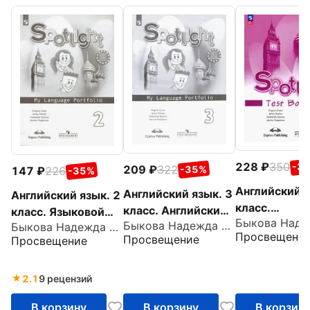
228
350
-3
209
322
-35%
147
226
-35%
Английский я
Английский язык. 3
Английский язык. 2
класс.
класс. Английский
класс. Языковой
Контрольны
Быкова Надежда Ильинична
в фокусе. Языковой
Быкова Надежда Ильинична
портфель. ФГОС
Просвещени
Просвещение
задания. ФГ
Просвещение
портфель. ФГОС
2.1
9 рецензий
В корзину
В корзину
В корзин