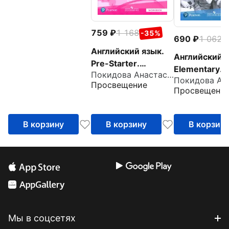
759
1 168
-35%
690
1 062
-
Английский язык.
Английский я
Pre-Starter.
Elementary.
Покидова Анастасия Дмитриевна
Рабочая тетрадь
Рабочая тет
Просвещение
Просвещени
В корзину
В корзину
В корзин
Мы в соцсетях