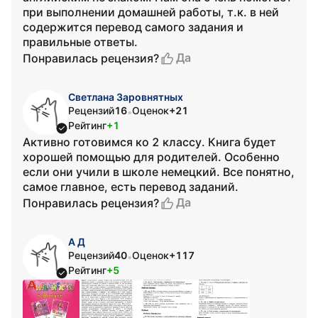
при выполнении домашней работы, т.к. в ней
содержится перевод самого задания и
правильные ответы.
Да
Понравилась рецензия?
Светлана Заровнятных
Рецензий
16
Оценок
+21
•
Рейтинг
+1
Активно готовимся ко 2 классу. Книга будет
хорошей помощью для родителей. Особенно
если они учили в школе немецкий. Все понятно,
самое главное, есть перевод заданий.
Да
Понравилась рецензия?
А Д
Рецензий
40
Оценок
+117
•
Рейтинг
+5