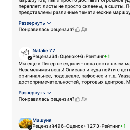
маршрутов, так и просто доставит огромное уд
переплет: листы не просто склеены, а сшиты. П
представлены различные тематические маршру
Развернуть
Да
Понравилась рецензия?
Natalie 77
Рецензий
4
Оценок
+6
Рейтинг
+1
•
•
Мы еще в Питер не ездили - пока составляем м
Незаменимая вещь! Описано и куда пойти с дет
оригинальнее, подешевле, пафоснее и т.д. Указ
достопримечательностей, торговых центров. М
Развернуть
Да
Понравилась рецензия?
Машуня
Рецензий
496
Оценок
+1273
Рейтинг
+1
•
•