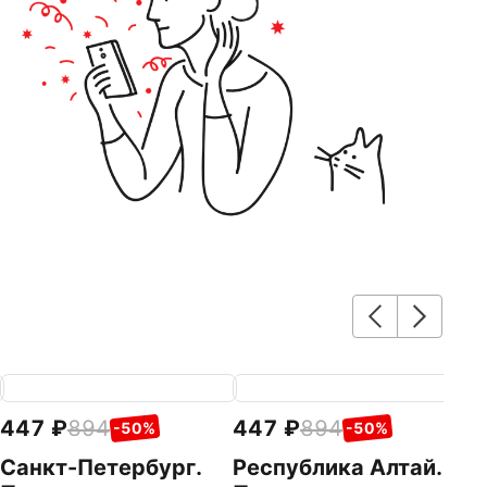
447
894
447
894
4
-50%
-50%
Cанкт-Петербург.
Республика Алтай.
К