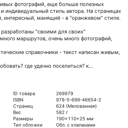
ивых фотографий, еще больше полезных
й и индивидуальный стиль автора. На страницах
, интересный, манящий - в "оранжевом" стиле.
 разработаны "своими для своих"
 много маршрутов, очень много фотографий,
истические справочники - текст написан живым,
обовать? где удачно поселиться? к...
ID товара
269979
ISBN
978-5-699-46654-2
Страниц
624
(Мелованная)
Вес
582
г
Размеры
190x110x25
мм
Тип обложки
Обл. с клапанами