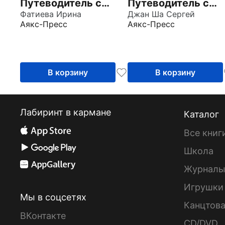
Путеводитель с
Путеводитель с
маршрутами
Фатиева Ирина
маршрутами +
Джан Ша Сергей
Аякс-Пресс
Аякс-Пресс
карта
В корзину
В корзину
Лабиринт в кармане
Каталог
Все книг
Школа
Журнал
Игрушки
Мы в соцсетях
Канцтов
ВКонтакте
CD/DVD