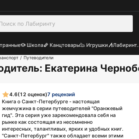
транные
Школа
Канцтовары
Игрушки
Лабиринт.
ранспорт
Путеводители
/
одитель
: Екатерина Черно
4.6
(12 оценок)
7 рецензий
Книга о Санкт-Петербурге - настоящая
жемчужина в серии путеводителей "Оранжевый
гид". Эта серия уже зарекомендовала себя на
рынке как состоящая из несомненно
интересных, талантливых, ярких и удобных книг.
"Санкт-Петербург" также обладает всеми этими