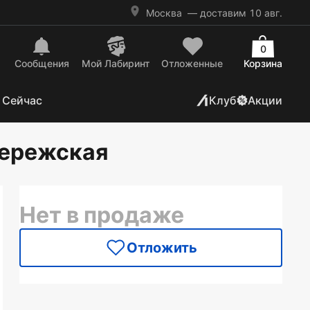
Москва
— доставим 10 авг.
0
Сообщения
Mой Лабиринт
Отложенные
Корзина
 Сейчас
Клуб
Акции
бережская
Нет в продаже
Отложить