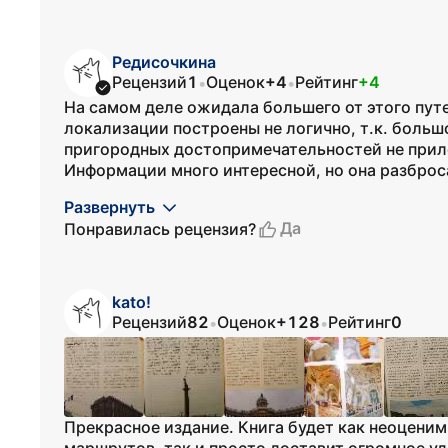
Редисочкина
Рецензий
1
Оценок
+4
Рейтинг
+4
•
•
На самом деле ожидала большего от этого путе
локализации построены не логично, т.к. больш
пригородных достопримечательностей не прил
Информации много интересной, но она разброса
Развернуть
Да
Понравилась рецензия?
kato!
Рецензий
82
Оценок
+128
Рейтинг
0
•
•
Прекрасное издание. Книга будет как неоцен