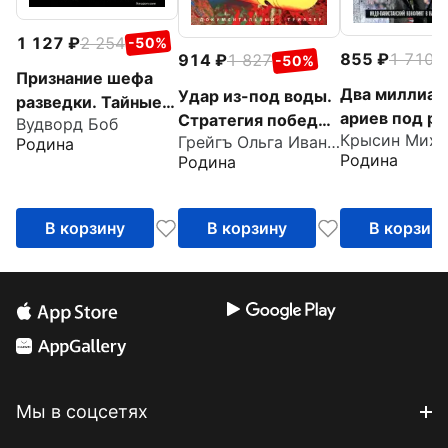
1 127
2 254
-50%
855
1 710
914
1 827
-
-50%
Признание шефа
Два миллиар
Удар из-под воды.
разведки. Тайные
ариев под р
Стратегия победы
Вудворд Боб
войны ЦРУ в Иране
Грейгъ Ольга Ивановна
Индо-пакист
- морские дроны
Родина
и Афганистане
Родина
Родина
конфликт в
Кашмире 19
1948 годы
В корзину
В корзину
В корзин
Мы в соцсетях