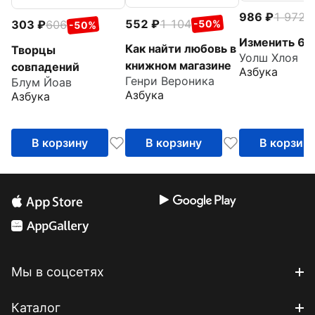
986
1 972
-
552
1 104
303
606
-50%
-50%
Изменить 6-
Как найти любовь в
Творцы
Уолш Хлоя
книжном магазине
совпадений
Азбука
Генри Вероника
Блум Йоав
Азбука
Азбука
В корзину
В корзину
В корзин
Мы в соцсетях
Каталог