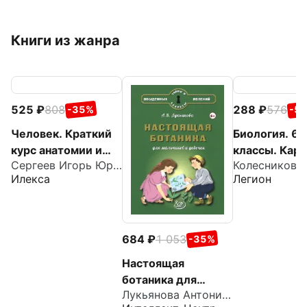
Книги из жанра
525
808
288
576
-35%
-5
Человек. Краткий
Биология. 6-
курс анатомии и
классы. Кар
Сергеев Игорь Юрьевич
физиологии
справочник
Илекса
Легион
684
1 053
-35%
Настоящая
ботаника для
Лукьянова Антонина Владимировна
мальчиков и