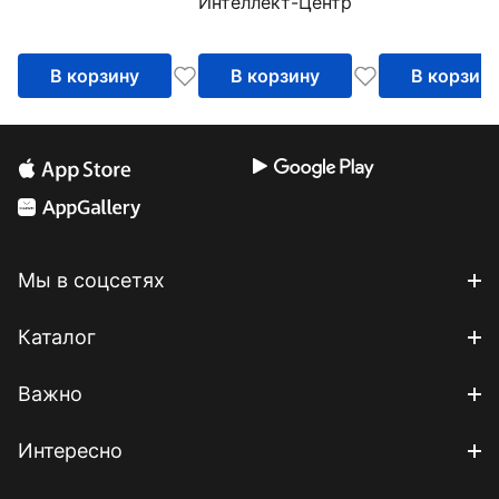
Интеллект-Центр
девочек
В корзину
В корзину
В корзин
Мы в соцсетях
Каталог
Важно
Интересно