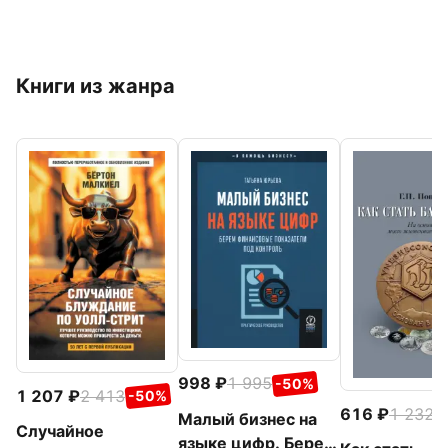
Книги из жанра
998
1 995
-50%
1 207
2 413
-50%
616
1 232
-
Малый бизнес на
Случайное
языке цифр. Берем