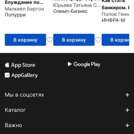
Как стать
блуждание по
Юрьева Татьяна Сергеевна
финансовые
банкиром. Н
Малкиел Бертон
Уолл-стрит.
Олимп-Бизнес
показатели под
основе моег
Попурри
Лучшее
контроль
ИНФРА-М
жизненного 
руководство по
инвестициям,
которое можно
В корзину
В корзину
В корзин
приобрести
Мы в соцсетях
Каталог
Важно