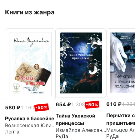
Книги из жанра
616
1 231
654
1 308
-
-50%
580
1 160
-50%
Перчатки с
Тайна Укокской
Русалка в бассейне
пришитыми
принцессы
Вознесенская Юлия Николаевна
Измайлов Александр
пальцами
Лепта
РуДа
РуДа