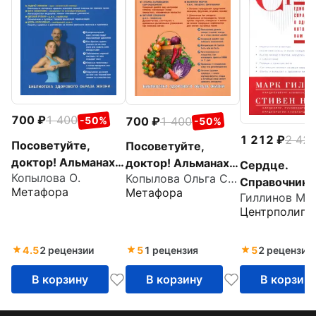
700
1 400
700
1 400
-50%
-50%
1 212
2 42
Посоветуйте,
Посоветуйте,
доктор! Альманах
доктор! Альманах
Сердце.
Копылова О.
Копылова Ольга Сергеевна
№7
№6
Справочник
Метафора
Метафора
Гиллинов Ма
кардиопацие
Центрполигр
4.5
2 рецензии
5
1 рецензия
5
2 рецензии
В корзину
В корзину
В корзин