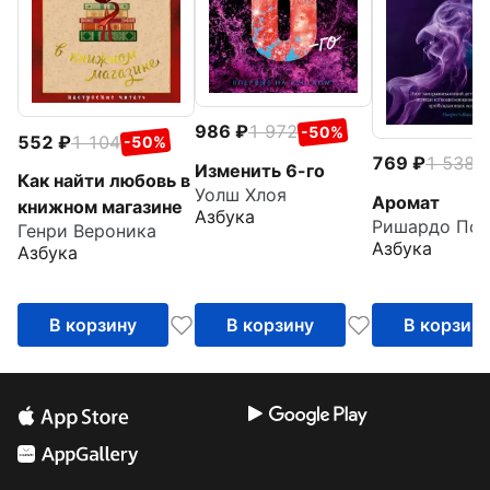
986
1 972
-50%
552
1 104
-50%
769
1 538
-
Изменить 6-го
Как найти любовь в
Уолш Хлоя
Аромат
книжном магазине
Азбука
Ришардо Пол
Генри Вероника
Азбука
Азбука
В корзину
В корзину
В корзин