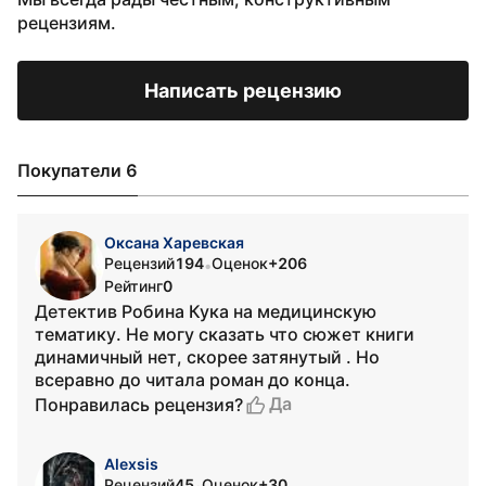
рецензиям.
Написать рецензию
Покупатели 6
Оксана Харевская
Рецензий
194
Оценок
+206
•
Рейтинг
0
Детектив Робина Кука на медицинскую
тематику. Не могу сказать что сюжет книги
динамичный нет, скорее затянутый . Но
всеравно до читала роман до конца.
Да
Понравилась рецензия?
Alexsis
Рецензий
45
Оценок
+30