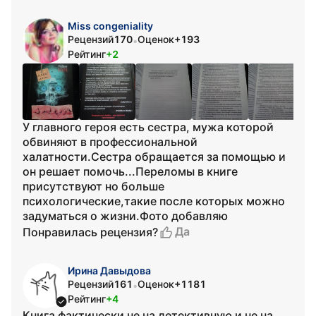
Miss congeniality
Рецензий
170
Оценок
+193
•
Рейтинг
+2
У главного героя есть сестра, мужа которой
обвиняют в профессиональной
халатности.Сестра обращается за помощью и
он решает помочь...Переломы в книге
присутствуют но больше
психологические,такие после которых можно
задуматься о жизни.Фото добавляю
Да
Понравилась рецензия?
Ирина Давыдова
Рецензий
161
Оценок
+1181
•
Рейтинг
+4
Книга фактически не на детективную и не на