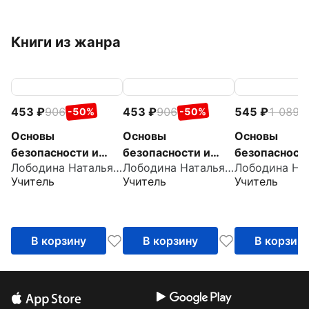
Книги из жанра
453
906
453
906
545
1 089
-50%
-50%
-
Основы
Основы
Основы
безопасности и
безопасности и
безопасност
Лободина Наталья Викторовна
Лободина Наталья Викторовна
защиты Родины. 9
защиты Родины. 8
защиты Роди
Учитель
Учитель
Учитель
класс. Сценарии
класс. Сценарии
класс. Сцен
уроков
уроков
уроков
В корзину
В корзину
В корзин