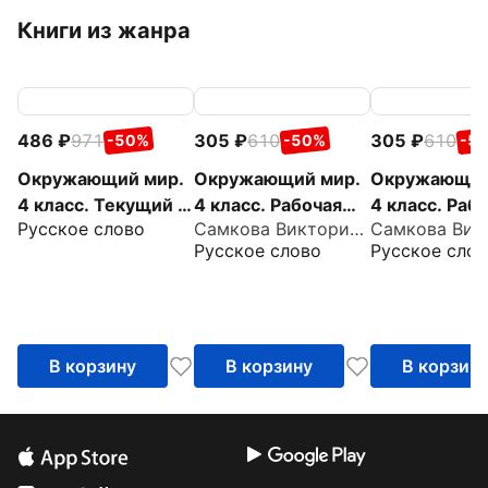
Книги из жанра
486
971
305
610
305
610
-50%
-50%
-5
Окружающий мир.
Окружающий мир.
Окружающий
4 класс. Текущий и
4 класс. Рабочая
4 класс. Раб
Русское слово
Самкова Виктория Анатольевна
тематический
тетрадь к учебнику
тетрадь к уч
Русское слово
Русское слов
экспресс-контроль
В. Самковой, Н.
В. Самковой,
Романовой. В 2-х
Романовой. В
частях. Часть 2
частях. Част
В корзину
В корзину
В корзин