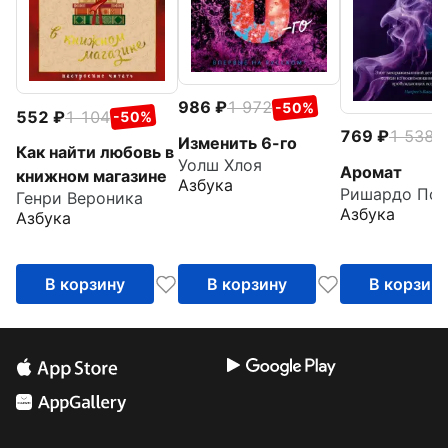
986
1 972
-50%
552
1 104
-50%
769
1 538
-
Изменить 6-го
Как найти любовь в
Уолш Хлоя
Аромат
книжном магазине
Азбука
Ришардо Пол
Генри Вероника
Азбука
Азбука
В корзину
В корзину
В корзин