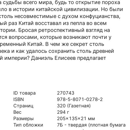
 судьбы всего мира, будь то открытие пороха
было в истории китайской цивилизации. Но были
столь несовместимые с духом конфуцианства,
й раз Китай восставал из пепла во всем
тории. Бросая ретроспективный взгляд на
тся вопросами, которые возникают почти у
ременный Китай. В чем же секрет столь
века и как удалось сохранить столь древней
 империи? Даниэль Елисеев предлагает
ID товара
270743
ISBN
978-5-8071-0278-2
Страниц
320
(Газетная)
Вес
294
г
Размеры
205x135x21
мм
Тип обложки
7Б - твердая (плотная бумага