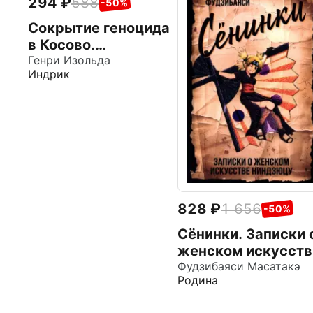
294
588
-50%
Сокрытие геноцида
в Косово.
Преступление
Генри Изольда
Индрик
против Бога и
человечества
828
1 656
-50%
Сёнинки. Записки 
женском искусств
ниндзюцу
Фудзибаяси Масатакэ
Родина