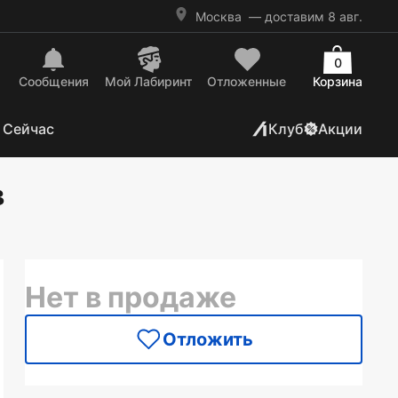
Москва
— доставим 8 авг.
0
Сообщения
Mой Лабиринт
Отложенные
Корзина
 Сейчас
Клуб
Акции
в
Нет в продаже
Отложить