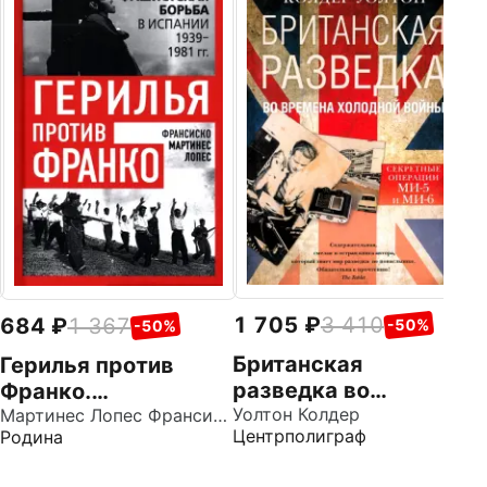
8
И
О
д
Аз
Це
1 705
3 410
684
1 367
-50%
-50%
Британская
Герилья против
разведка во
Франко.
времена холодной
Уолтон Колдер
Антифашистская
Мартинес Лопес Франсиско
Центрполиграф
Родина
войны. Секретные
борьба в Испании в
операции МИ-5 и
1939-1981 годах