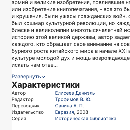
армий и великие изобретения, повлиявшие на
или изобретение книгопечатания, - все это 
и крушения, были ужасы гражданских войн, 
был кошмар культурной революции, но кажды
блеске и великолепии многотысячелетней ис
историю этой великой державы, автор задае
каждого, кто обращает свое внимание на сов
бурного роста китайского мира в начале XXI 
культуре молодой дух и мощь возрождающей
искать нам отве...
Развернуть
Характеристики
Автор
Елисеев Даниэль
Редактор
Трофимов В. Ю.
Переводчик
Санина А. П.
Издательство
Евразия
,
2008
Серия
Историческая библиотека