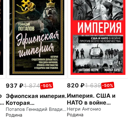
820
1 639
937
1 874
-50%
-50%
о
Империя. США и
Эфиопская империя.
е
НАТО в войне
Которая
против всего
Негри Антонио
существовала
Потапов Геннадий Владимирович
Родина
Родина
человечества
дольше всех,
победила фараонов,