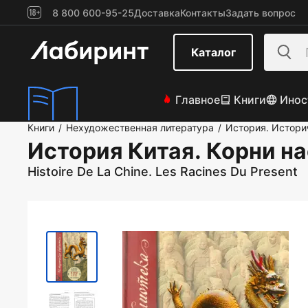
8 800 600-95-25
Доставка
Контакты
Задать вопрос
Каталог
Главное
Книги
Инос
Книги
Нехудожественная литература
История. Истори
/
/
История Китая. Корни н
Histoire De La Chine. Les Racines Du Present