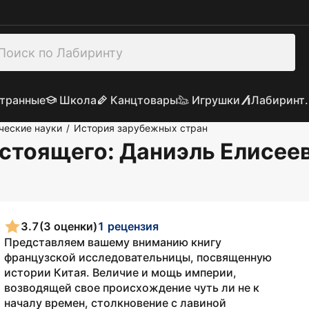
транные
Школа
Канцтовары
Игрушки
Лабиринт.
ческие науки
История зарубежных стран
/
астоящего
: Даниэль Елисее
3.7
(3 оценки)
1 рецензия
Представляем вашему вниманию книгу
французской исследовательницы, посвященную
истории Китая. Величие и мощь империи,
возводящей свое происхождение чуть ли не к
началу времен, столкновение с лавиной