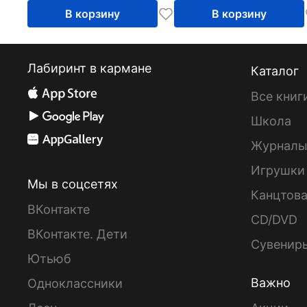
В корзину
В корзину
Лабиринт в кармане
Каталог
Все книг
Школа
Журнал
Игрушки
Мы в соцсетях
Канцтов
ВКонтакте
CD/DVD
ВКонтакте. Дети
Сувенир
Ютьюб
Важно
Одноклассники