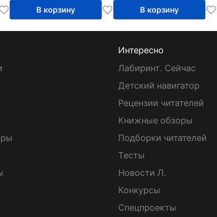
приняла
В корзину
В корзину
христианство
Интересно
и
Лабиринт. Сейчас
Детский навигатор
ы
Рецензии читателей
Книжные обзоры
ары
Подборки читателей
Тесты
ы
Новости Л.
Конкурсы
Спецпроекты