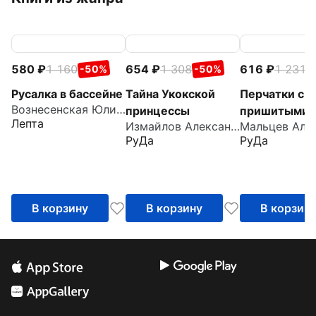
580
1 160
654
1 308
616
1 231
-50%
-50%
-
Русалка в бассейне
Тайна Укокской
Перчатки с
Вознесенская Юлия Николаевна
принцессы
пришитыми
Лепта
Измайлов Александр
пальцами
РуДа
РуДа
В корзину
В корзину
В корзин