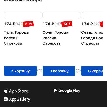
174
347
174
347
174
347
-50%
-50%
-5
Тула. Города
Сочи. Города
Севастополь
России
России
Города Росс
Стрекоза
Стрекоза
Стрекоза
В корзину
В корзину
В корзин