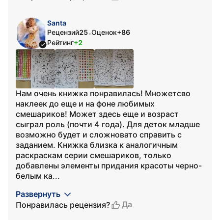
Santa
Рецензий
25
Оценок
+86
•
Рейтинг
+2
Нам очень книжка понравилась! Множетсво
наклеек до еще и на фоне любимых
смешариков! Может здесь еще и возраст
сыграл роль (почти 4 года). Для деток младше
возможно будет и сложновато справить с
заданием. Книжка близка к аналогичным
раскраскам серии смешариков, только
добавлены элементы придания красоты черно-
белым ка...
Развернуть
Да
Понравилась рецензия?