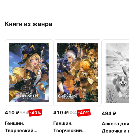
Книги из жанра
410
684
410
684
-40%
-40%
494
Геншин.
Геншин.
Анкета для 
Творческий
Творческий
Девочка и ко