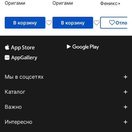
Оригами
Оригами
Феникс+
блокнот. Игривая
блокнот.
А5, 128 лист
Навия, A5
Хохочущий Лени,
A5
В корзину
В корзину
Отлож
Мы в соцсетях
Каталог
Важно
Интересно