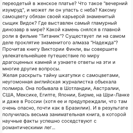
переодетый в женское платье? Что такое "вечерний
изумруд", и может ли он упасть с неба? Какому
самоцвету обязан своей карьерой знаменитый
сыщик Видок? Где выставлен самый гламурный
динозавр в мире? Какой камень снялся в главной
роли в фильме "Титаник"? Существует ли на самом
деле проклятие знаменитого алмаза "Надежда"?
Прочитав книгу Виктории Финли, вы совершите
увлекательнейшее путешествие по миру
драгоценных камней и узнаете ответы на эти и
многие другие вопросы.
Желая раскрыть тайну шкатулки с самоцветами,
неугомонная английская журналистка объехала
полмира. Она побывала в Шотландии, Австралии,
США, Мексике, Египте, Японии, Бирме, на Шри-Ланке
и даже в России (хотя ее и предупреждали, что там
очень опасно, почти как в Бразилии). И в результате
получилась весьма занимательная книга, в которой
научные факты успешно соседствуют с
романтическими лег...