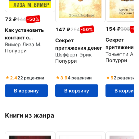
72
144
-50%
154
308
-5
147
294
-50%
Как установить
контакт с
Секрет
Секрет
Вимер Лиза М.
духовным
притяжения
притяжения денег
Попурри
проводником
Тоньетти Ар
здоровья
Шэфферт Эрик
Попурри
Попурри
2.4
22 рецензии
3.9
4 рецензии
5
2 рецензии
В корзину
В корзину
В корзин
Книги из жанра