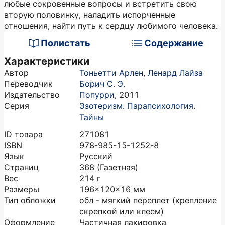
любые сокровенные вопросы и встретить свою
вторую половинку, наладить испорченные
отношения, найти путь к сердцу любимого человека.
Полистать
Содержание
Характеристики
Автор
Тоньетти Арлен
,
Ленард Лайза
Переводчик
Борич С. Э.
Издательство
Попурри
,
2011
Серия
Эзотеризм. Парапсихология.
Тайны
ID товара
271081
ISBN
978-985-15-1252-8
Язык
Русский
Страниц
368
(Газетная)
Вес
214
г
Размеры
196x120x16
мм
Тип обложки
обл - мягкий переплет (крепление
скрепкой или клеем)
Оформление
Частичная лакировка