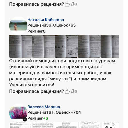
Да
Понравилась рецензия?
Наталья Кобякова
Рецензий
56
Оценок
+65
•
Рейтинг
0
Отличный помощник при подготовке к урокам
(использую и в качестве примеров,и как
материал для самостоятельных работ, и как
различные виды "минуток") и олимпиадам.
Ученикам нравится!
Да
Понравилась рецензия?
Валеева Марина
Рецензий
161
Оценок
+704
•
Рейтинг
+6