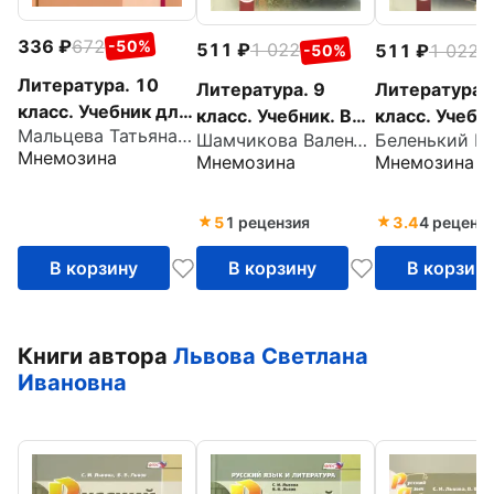
336
672
-50%
511
1 022
511
1 022
-50%
-
Литература. 10
Литература. 9
Литература. 
класс. Учебник для
класс. Учебник. В
класс. Учебни
Мальцева Татьяна Владимировна
общеобразователь
Шамчикова Валентина Максимовна
3-х частях. Часть
3-х частях. 
Мнемозина
Мнемозина
Мнемозина
ных учреждений.
3. ФГОС
1. ФГОС
Часть 3. ФГОС
5
1 рецензия
3.4
4 реценз
В корзину
В корзину
В корзин
Книги автора
Львова Светлана
Ивановна