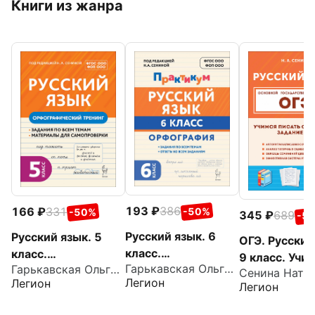
Книги из жанра
193
386
166
331
-50%
-50%
345
689
-5
Русский язык. 6
Русский язык. 5
ОГЭ. Русский
класс.
класс.
9 класс. Учи
Гарькавская Ольга Геннадьевна
Гарькавская Ольга Геннадьевна
Орфография.
Орфографический
писать сочин
Легион
Легион
Легион
Практикум
тренинг
Задание 13.