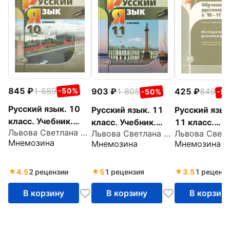
845
1 689
903
1 805
425
849
-50%
-50%
-5
Русский язык. 10
Русский язык. 11
Русский язык
класс. Учебник.
класс. Учебник.
11 класс.
Львова Светлана Ивановна
Львова Светлана Ивановна
Базовый и
Базовый и
Методическ
Мнемозина
Мнемозина
Мнемозина
углубленный
углубленный
рекомендаци
уровни. ФГОС
уровни. ФГОС
Базовый и
углубленный
4.5
2 рецензии
5
1 рецензия
3.5
1 реценз
уровни. ФГО
В корзину
В корзину
В корзин