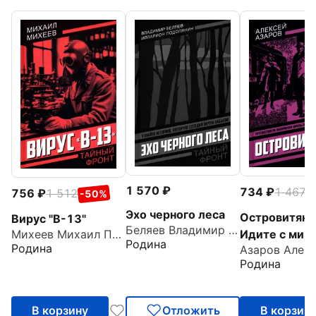
1 570
734
1 467
-
756
1 512
-50%
Эхо черного леса
Островитяни
Вирус "В-13"
Беляев Владимир Павлович
Идите с мир
Михеев Михаил Петрович
Родина
Родина
Родина
В корзину
Отложить
В корзин