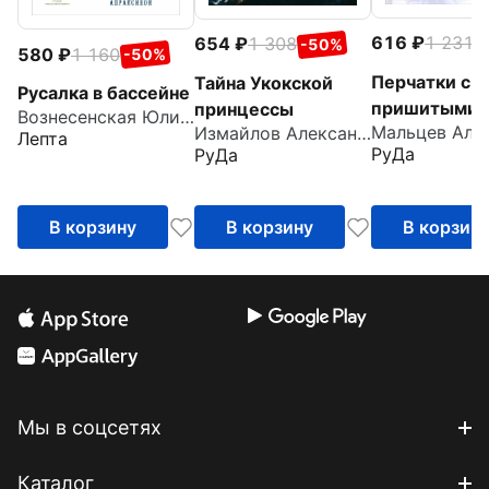
616
1 231
654
1 308
-
-50%
580
1 160
-50%
Перчатки с
Тайна Укокской
Русалка в бассейне
пришитыми
принцессы
Вознесенская Юлия Николаевна
Измайлов Александр
пальцами
Лепта
РуДа
РуДа
В корзину
В корзину
В корзин
Мы в соцсетях
Каталог