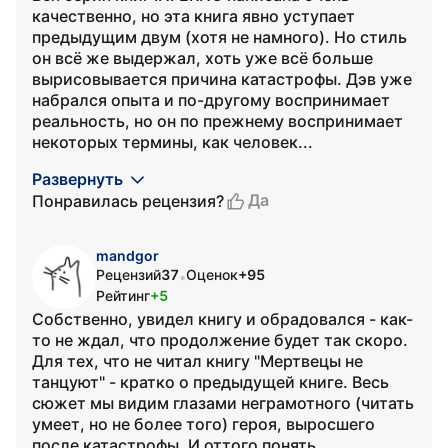
качественно, но эта книга явно уступает
предыдущим двум (хотя не намного). Но стиль
он всё же выдержал, хоть уже всё больше
вырисовывается причина катастрофы. Дэв уже
набрался опыта и по-другому воспринимает
реальность, но он по прежнему воспринимает
некоторых термины, как человек...
Развернуть
Да
Понравилась рецензия?
mandgor
Рецензий
37
Оценок
+95
•
Рейтинг
+5
Собственно, увидел книгу и обрадовался - как-
то не ждал, что продолжение будет так скоро.
Для тех, что не читал книгу "Мертвецы не
танцуют" - кратко о предыдущей книге. Весь
сюжет мы видим глазами неграмотного (читать
умеет, но не более того) героя, выросшего
после катастрофы. И оттого понять