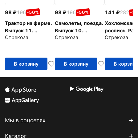
98
196
98
196
141
282
-50%
-50%
-5
Трактор на ферме.
Самолеты, поезда.
Хохломская
Выпуск 11.
Выпуск 10.
роспись. Рас
Стрекоза
Стрекоза
Стрекоза
Раскраска с
Раскраска с
с наклейкам
толстым цветным
толстым цветным
контуром
контуром
В корзину
В корзину
В корзин
Мы в соцсетях
Каталог